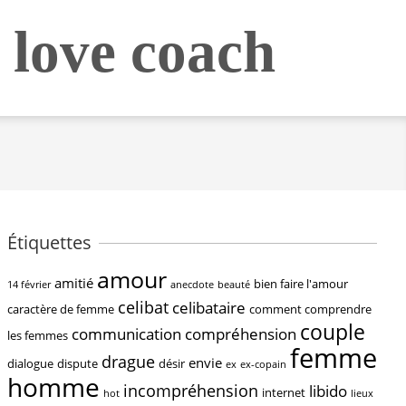
 love coach
Étiquettes
amour
amitié
bien faire l'amour
14 février
anecdote
beauté
celibat
celibataire
caractère de femme
comment comprendre
couple
communication
compréhension
les femmes
femme
drague
envie
dialogue
dispute
désir
ex
ex-copain
homme
incompréhension
libido
internet
hot
lieux