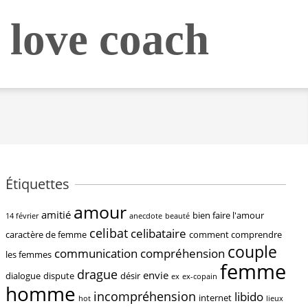
 love coach
Étiquettes
amour
amitié
bien faire l'amour
14 février
anecdote
beauté
celibat
celibataire
caractère de femme
comment comprendre
couple
communication
compréhension
les femmes
femme
drague
envie
dialogue
dispute
désir
ex
ex-copain
homme
incompréhension
libido
internet
hot
lieux