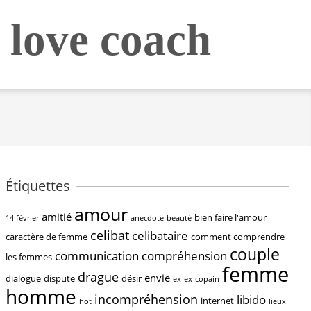
 love coach
Étiquettes
amour
amitié
bien faire l'amour
14 février
anecdote
beauté
celibat
celibataire
caractère de femme
comment comprendre
couple
communication
compréhension
les femmes
femme
drague
envie
dialogue
dispute
désir
ex
ex-copain
homme
incompréhension
libido
internet
hot
lieux