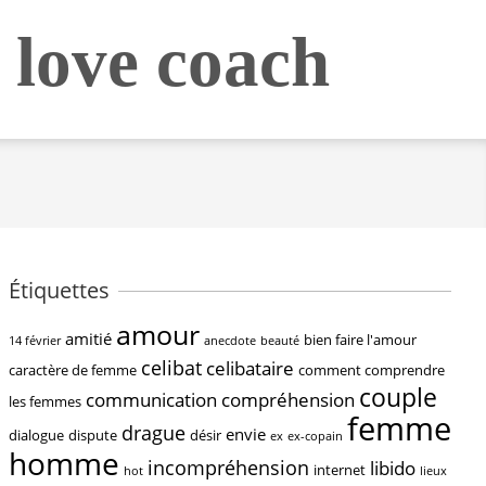
 love coach
Étiquettes
amour
amitié
bien faire l'amour
14 février
anecdote
beauté
celibat
celibataire
caractère de femme
comment comprendre
couple
communication
compréhension
les femmes
femme
drague
envie
dialogue
dispute
désir
ex
ex-copain
homme
incompréhension
libido
internet
hot
lieux