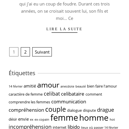
qui j’ai eu un coup de foudre. Durant ces trois
années, on se croisait souvent lui, son fils et
moi… Ce
LIRE LA SUITE
Pagination
1
2
Suivant
des
publications
Étiquettes
amour
amitié
bien faire l'amour
14 février
anecdote
beauté
celibat
celibataire
caractère de femme
comment
communication
comprendre les femmes
couple
drague
compréhension
dialogue
dispute
femme
homme
envie
désir
ex
ex-copain
hot
incompréhension
libido
internet
lieux où passer 14 février